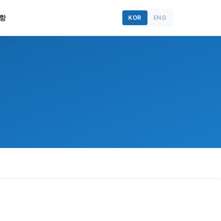
항
KOR
ENG