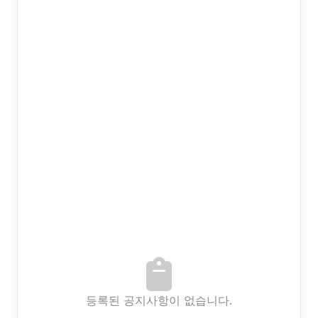
모바일 서비스
체키플러스
Papayacop
315정품인증
공지사항
등록된 공지사항이 없습니다.